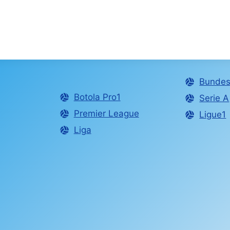
Bundes
Botola Pro1
Serie A
Premier League
Ligue1
Liga