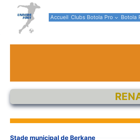
Aller
au
Accueil
Clubs Botola Pro
Botola 
contenu
RENA
Stade municipal de Berkane