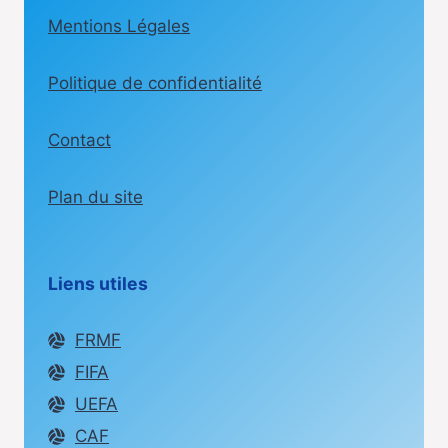
LA
Mentions Légales
PHASE
DE
GROUPES
Politique de confidentialité
DU
MONDIAL
2026
Contact
Plan du site
Liens utiles
FRMF
FIFA
UEFA
CAF