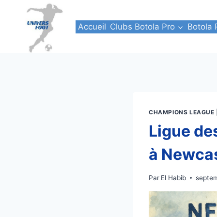
Aller
au
Accueil
Clubs Botola Pro
Botola 
contenu
CHAMPIONS LEAGUE
Ligue de
à Newcas
Par
El Habib
septem