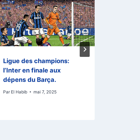
Ligue des champions:
Les 10 
l’Inter en finale aux
les plu
dépens du Barça.
l’histoi
Par
El Habib
mai 7, 2025
Par
El Habi