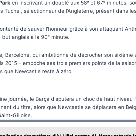
Park
en inscrivant un doublé aux 58ᵉ et 67ᵉ minutes, so
 Tuchel, sélectionneur de l’Angleterre, présent dans les
contenté de sauver l’honneur grâce à son attaquant An
e but anglais à la 90ᵉ minute.
s, Barcelone, qui ambitionne de décrocher son sixième 
is 2015 – empoche ses trois premiers points de la sais
is que Newcastle reste à zéro.
ine journée, le Barça disputera un choc de haut niveau 
nant du titre, alors que Newcastle se déplacera en Bel
Saint-Gilloise.
galisation dramatique d'Al-Hilal contre Al-Nassr retarde l