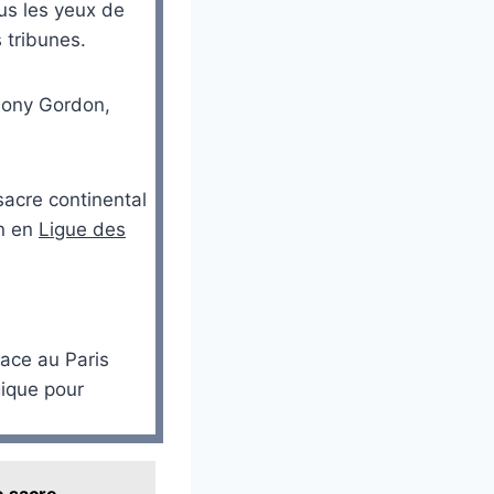
us les yeux de
 tribunes.
thony Gordon,
sacre continental
on en
Ligue des
face au Paris
gique pour
e sacre