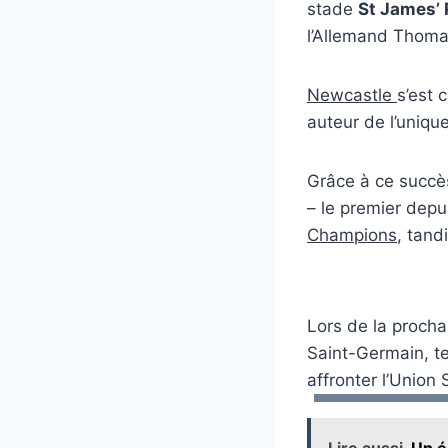
stade
St James’ 
l’Allemand Thomas
Newcastle
s’est 
auteur de l’uniqu
Grâce à ce succè
– le premier depu
Champions
, tand
Lors de la procha
Saint-Germain, te
affronter l’Union 
Lire aussi
Un é