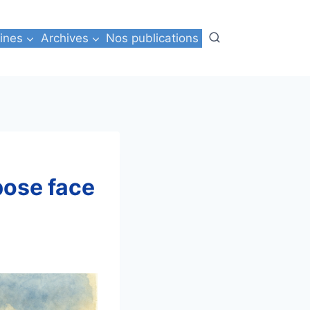
ines
Archives
Nos publications
pose face