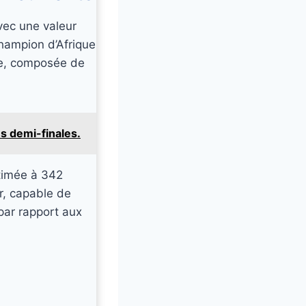
vec une valeur
Champion d’Afrique
se, composée de
s demi-finales.
stimée à 342
ur, capable de
 par rapport aux