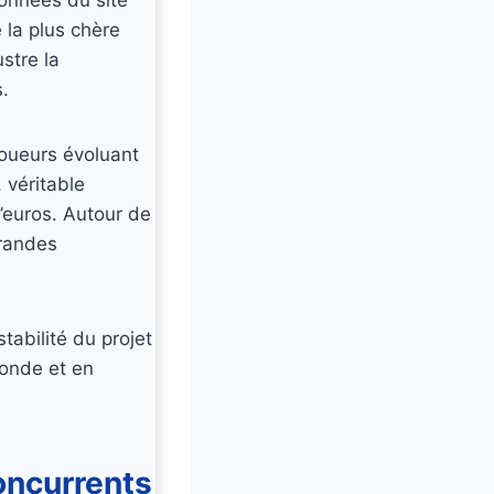
 la plus chère
stre la
.
joueurs évoluant
 véritable
d’euros. Autour de
grandes
tabilité du projet
monde et en
concurrents