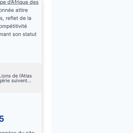
pe d’Afrique des
onnée attire
, reflet de la
ompétitivité
rmant son statut
ons de l’Atlas
lgérie suivent…
5
onnées du site