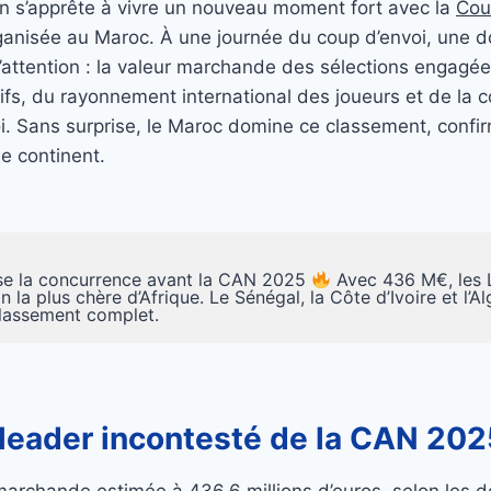
ain s’apprête à vivre un nouveau moment fort avec la
Cou
ganisée au Maroc. À une journée du coup d’envoi, une d
l’attention : la valeur marchande des sélections engagées
tifs, du rayonnement international des joueurs et de la c
i. Sans surprise, le Maroc domine ce classement, confi
le continent.
se la concurrence avant la CAN 2025
Avec 436 M€, les Li
on la plus chère d’Afrique. Le Sénégal, la Côte d’Ivoire et l’A
lassement complet.
 leader incontesté de la CAN 202
archande estimée à 436,6 millions d’euros, selon les d