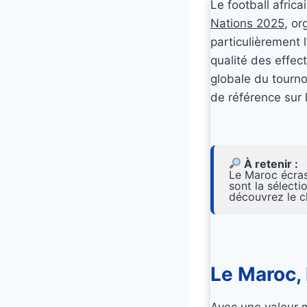
Le football afric
Nations 2025
, or
particulièrement 
qualité des effec
globale du tourno
de référence sur 
À retenir :
Le Maroc écra
sont la sélecti
découvrez le c
Le Maroc,
Avec une valeur m