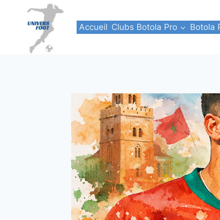
Aller
au
Accueil
Clubs Botola Pro
Botola 
contenu