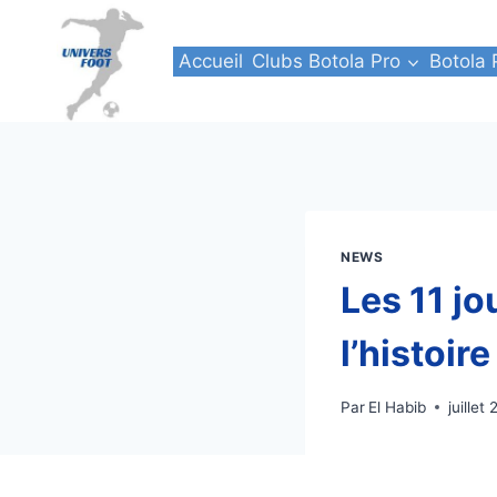
Aller
au
Accueil
Clubs Botola Pro
Botola 
contenu
NEWS
Les 11 jo
l’histoir
Par
El Habib
juillet