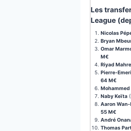
Les transfe
League (dep
Nicolas Pép
Bryan Mbe
Omar Marm
M€
Riyad Mahr
Pierre-Eme
64 M€
Mohammed 
Naby Keïta
(
Aaron Wan-
55 M€
André Onan
Thomas Par