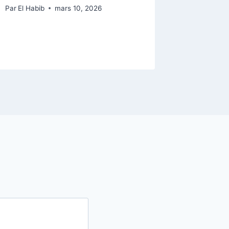
Botola 
Par
El Habib
mars 10, 2026
Par
El Habi