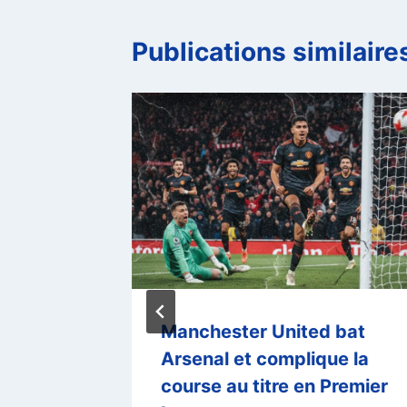
Publications similaire
es
Manchester United bat
rs, le
Arsenal et complique la
et se
course au titre en Premier