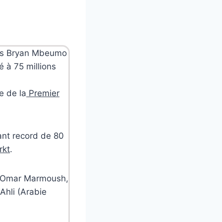
ais Bryan Mbeumo
é à 75 millions
e de la
Premier
ant record de 80
rkt
.
en Omar Marmoush,
Ahli (Arabie