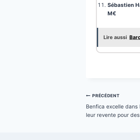
Sébastien H
M€
Lire aussi
Barc
Navigation
PRÉCÉDENT
Benfica excelle dans 
de
leur revente pour des 
l’article