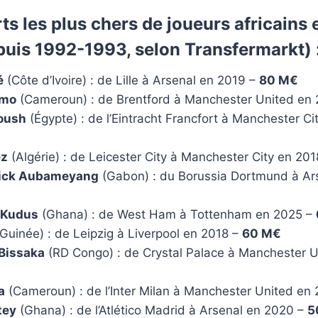
rts les plus chers de joueurs africains
uis 1992-1993, selon Transfermarkt) 
é
(Côte d’Ivoire) : de Lille à Arsenal en 2019 –
80 M€
umo
(Cameroun) : de Brentford à Manchester United en
oush
(Égypte) : de l’Eintracht Francfort à Manchester C
ez
(Algérie) : de Leicester City à Manchester City en 20
rick Aubameyang
(Gabon) : du Borussia Dortmund à Ar
Kudus
(Ghana) : de West Ham à Tottenham en 2025 –
Guinée) : de Leipzig à Liverpool en 2018 –
60 M€
Bissaka
(RD Congo) : de Crystal Palace à Manchester U
a
(Cameroun) : de l’Inter Milan à Manchester United en
tey
(Ghana) : de l’Atlético Madrid à Arsenal en 2020 –
5