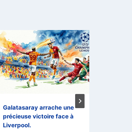
Galatasaray arrache une
L’AS FA
précieuse victoire face à
Dcheira
Liverpool.
deuxièm