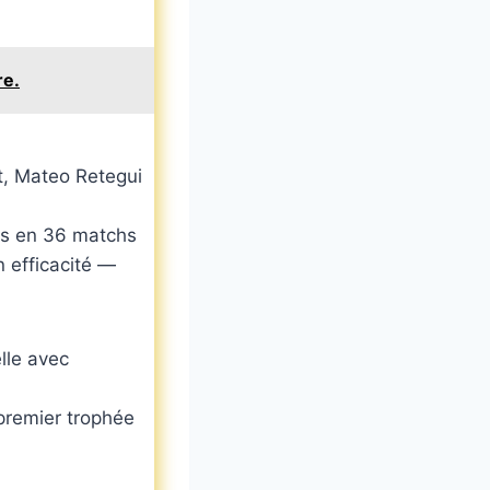
re.
t, Mateo Retegui
uts en 36 matchs
on efficacité —
lle avec
 premier trophée