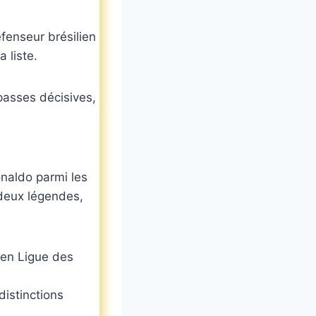
éfenseur brésilien
 liste.
passes décisives,
onaldo parmi les
 deux légendes,
 en Ligue des
distinctions