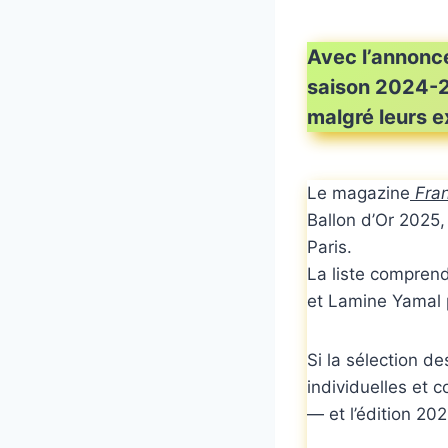
Avec l’annonce,
saison 2024-20
malgré leurs e
Le magazine
Fra
Ballon d’Or 2025,
Paris.
La liste compren
et Lamine Yamal p
Si la sélection d
individuelles et 
— et l’édition 202