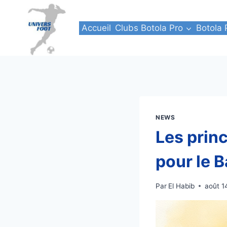
Aller
au
Accueil
Clubs Botola Pro
Botola 
contenu
NEWS
Les prin
pour le B
Par
El Habib
août 1