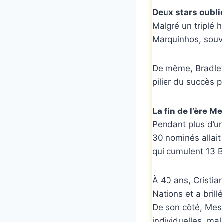
Deux stars oubl
Malgré un triplé 
Marquinhos, souve
De même, Bradley 
pilier du succès p
La fin de l’ère M
Pendant plus d’un
30 nominés allait
qui cumulent 13 B
À 40 ans, Cristia
Nations et a brill
De son côté, Messi
individuelles, ma