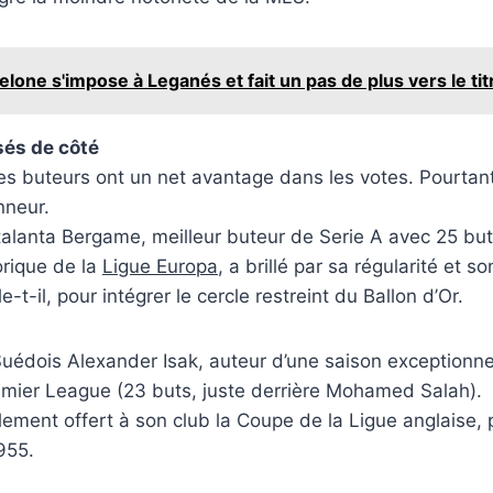
elone s'impose à Leganés et fait un pas de plus vers le tit
sés de côté
es buteurs ont un net avantage dans les votes. Pourtan
nneur.
Atalanta Bergame, meilleur buteur de Serie A avec 25 b
orique de la
Ligue Europa
, a brillé par sa régularité et s
e-t-il, pour intégrer le cercle restreint du Ballon d’Or.
 Suédois Alexander Isak, auteur d’une saison exceptionne
mier League (23 buts, juste derrière Mohamed Salah).
alement offert à son club la Coupe de la Ligue anglaise,
955.