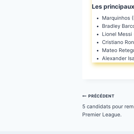
Les principaux
Marquinhos (B
Bradley Barc
Lionel Messi 
Cristiano Ron
Mateo Retegui
Alexander Is
Navigation
PRÉCÉDENT
5 candidats pour rempo
de
Premier League.
l’article