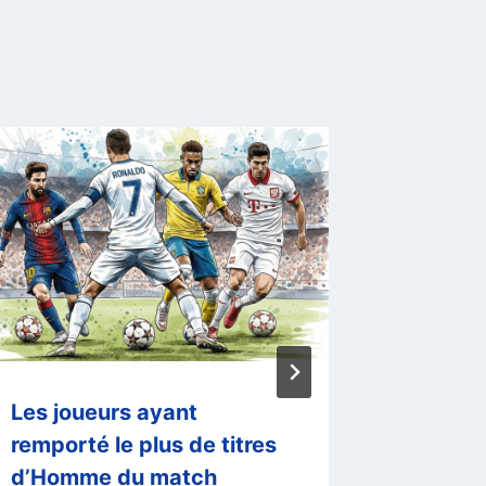
Les joueurs ayant
De Vial
remporté le plus de titres
entraîn
d’Homme du match
écrivent