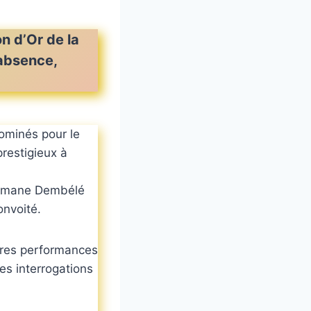
on d’Or de la
 absence,
nominés pour le
prestigieux à
Ousmane Dembélé
onvoité.
eures performances
des interrogations