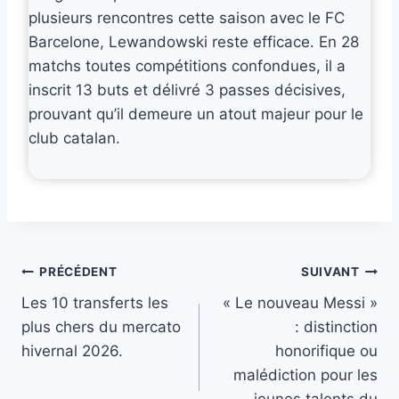
plusieurs rencontres cette saison avec le FC
Barcelone, Lewandowski reste efficace. En 28
matchs toutes compétitions confondues, il a
inscrit 13 buts et délivré 3 passes décisives,
prouvant qu’il demeure un atout majeur pour le
club catalan.
Navigation
PRÉCÉDENT
SUIVANT
Les 10 transferts les
« Le nouveau Messi »
de
plus chers du mercato
: distinction
l’article
hivernal 2026.
honorifique ou
malédiction pour les
jeunes talents du