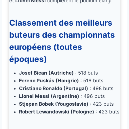
et
Lionel Messi
complètent le podium élargi.
Classement des meilleurs
buteurs des championnats
européens (toutes
époques)
Josef Bican (Autriche)
: 518 buts
Ferenc Puskás (Hongrie)
: 516 buts
Cristiano Ronaldo (Portugal)
: 498 buts
Lionel Messi (Argentine)
: 496 buts
Stjepan Bobek (Yougoslavie)
: 423 buts
Robert Lewandowski (Pologne)
: 423 buts