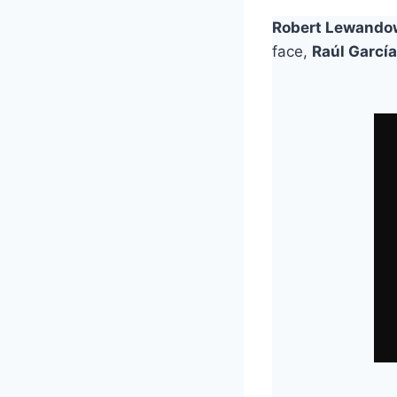
Robert Lewandow
face,
Raúl García