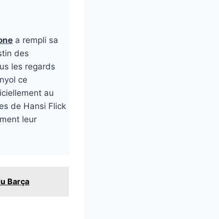
one
a rempli sa
stin des
us les regards
nyol ce
iciellement au
es de Hansi Flick
ement leur
du Barça