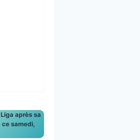
 Liga après sa
, ce samedi,