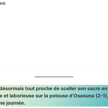
axis
désormais tout proche de sceller son sacre en
ile et laborieuse sur la pelouse d’Osasuna (2-1)
me journée.