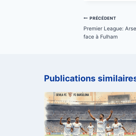
Navigation
PRÉCÉDENT
Premier League: Arse
de
face à Fulham
l’article
Publications similaire