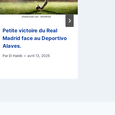
Petite victoire du Real
Liga: l
Madrid face au Deportivo
Villarre
Alaves.
proviso
classe
Par
El Habib
avril 13, 2025
Par
El Habi