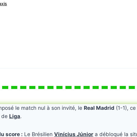
axis
posé le match nul à son invité, le
Real Madrid
(1-1), ce
e de
Liga
.
u score :
Le Brésilien
Vinícius Júnior
a débloqué la sit