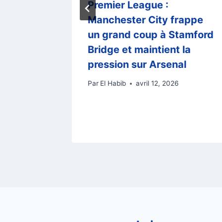
omment
Premier League :
e ses
Manchester City frappe
es de
un grand coup à Stamford
Bridge et maintient la
pression sur Arsenal
 2025
Par
El Habib
avril 12, 2026