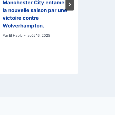
Manchester City entame
Révolut
la nouvelle saison par une
Champi
victoire contre
un Appe
Wolverhampton.
Gigant
2028 e
Par
El Habib
août 16, 2025
Nouvea
Compéti
Par
El Habi