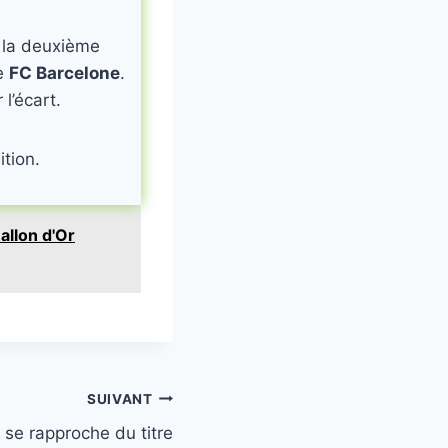
 la deuxième
le
FC Barcelone
.
l’écart.
tion.
allon d'Or
SUIVANT
 se rapproche du titre