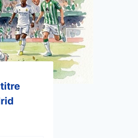
titre
rid