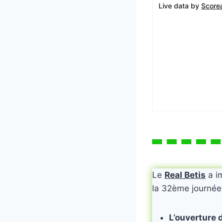
Live data by
Score
Le
Real Betis
a im
la 32ème journé
L’ouverture d