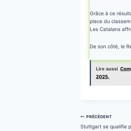
Grâce à ce résulta
place du classem
Les Catalans affr
De son côté, le R
Lire aussi
Comp
2025.
Navigation
PRÉCÉDENT
Stuttgart se qualifie 
de