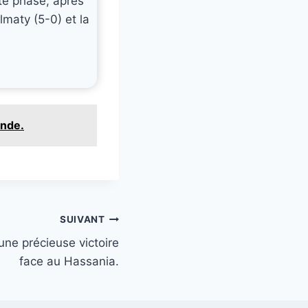
te phase, après
lmaty (5-0) et la
onde.
SUIVANT
ne précieuse victoire
face au Hassania.