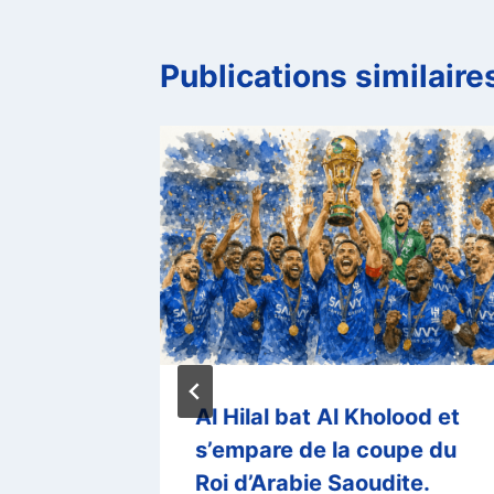
Publications similaire
e sa
Al Hilal bat Al Kholood et
sico en
s’empare de la coupe du
lche.
Roi d’Arabie Saoudite.