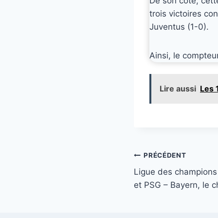
De son côté, cett
trois victoires co
Juventus (1-0).
Ainsi, le compteu
Lire aussi
Les 
Navigation
PRÉCÉDENT
Ligue des champions 
de
et PSG – Bayern, le c
l’article