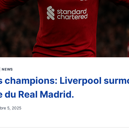
|
NEWS
s champions: Liverpool surm
e du Real Madrid.
bre 5, 2025