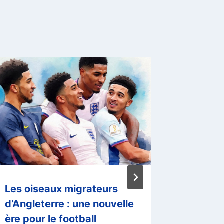
Les oiseaux migrateurs
Le Real
d’Angleterre : une nouvelle
domicil
ère pour le football
Par
El Habi