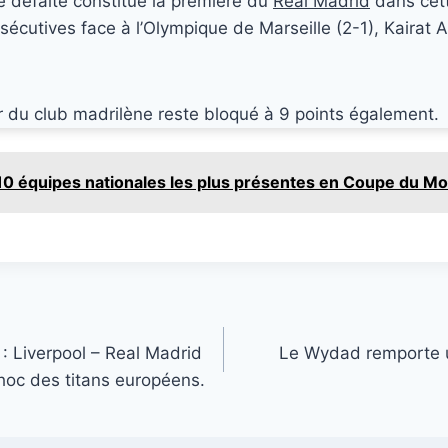
e défaite constitue la première du
Real Madrid
dans cet
nsécutives face à l’Olympique de Marseille (2-1), Kairat A
r du club madrilène reste bloqué à 9 points également.
10 équipes nationales les plus présentes en Coupe du M
: Liverpool – Real Madrid
Le Wydad remporte u
hoc des titans européens.