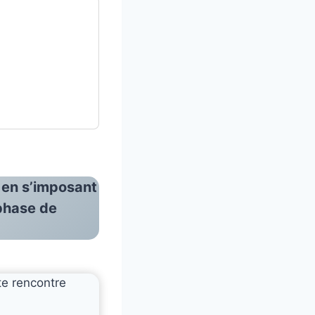
, en s’imposant
 phase de
te rencontre