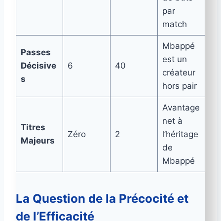
par
match
Mbappé
Passes
est un
Décisive
6
40
créateur
s
hors pair
Avantage
net à
Titres
Zéro
2
l’héritage
Majeurs
de
Mbappé
La Question de la Précocité et
de l’Efficacité