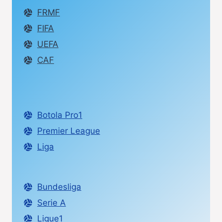
FRMF
FIFA
UEFA
CAF
Botola Pro1
Premier League
Liga
Bundesliga
Serie A
Ligue1