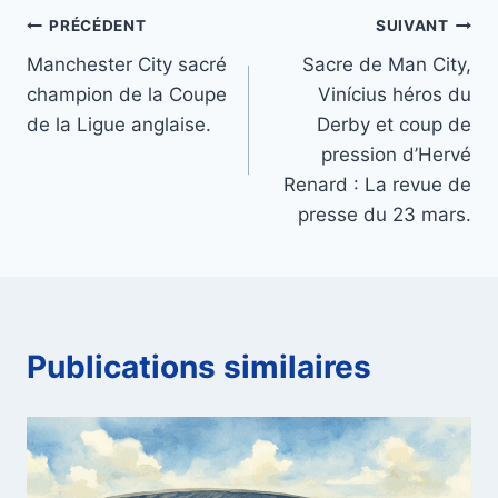
Navigation
PRÉCÉDENT
SUIVANT
Manchester City sacré
Sacre de Man City,
de
champion de la Coupe
Vinícius héros du
l’article
de la Ligue anglaise.
Derby et coup de
pression d’Hervé
Renard : La revue de
presse du 23 mars.
Publications similaires