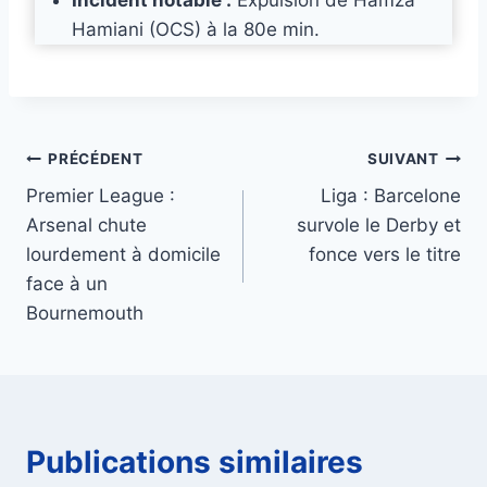
Incident notable :
Expulsion de Hamza
Hamiani (OCS) à la 80e min.
Navigation
PRÉCÉDENT
SUIVANT
Premier League :
Liga : Barcelone
de
Arsenal chute
survole le Derby et
l’article
lourdement à domicile
fonce vers le titre
face à un
Bournemouth
Publications similaires