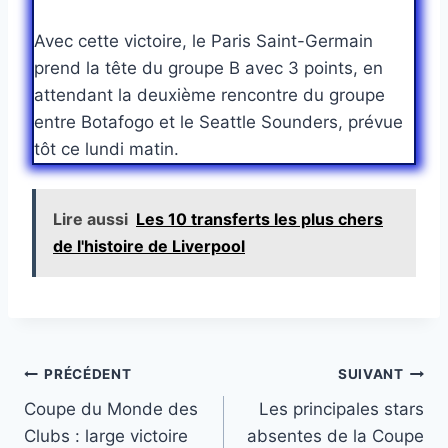
Avec cette victoire, le Paris Saint-Germain
prend la tête du groupe B avec 3 points, en
attendant la deuxième rencontre du groupe
entre Botafogo et le Seattle Sounders, prévue
tôt ce lundi matin.
Lire aussi
Les 10 transferts les plus chers
de l'histoire de Liverpool
Navigation
PRÉCÉDENT
SUIVANT
Coupe du Monde des
Les principales stars
de
Clubs : large victoire
absentes de la Coupe