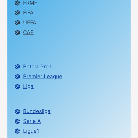
FRMF
FIFA
UEFA
CAF
Botola Pro1
Premier League
Liga
Bundesliga
Serie A
Ligue1