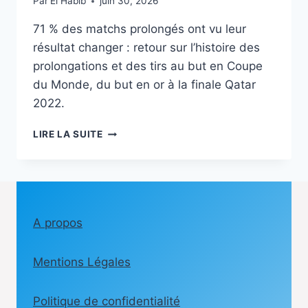
Par
El Habib
juin 30, 2026
71 % des matchs prolongés ont vu leur
résultat changer : retour sur l’histoire des
prolongations et des tirs au but en Coupe
du Monde, du but en or à la finale Qatar
2022.
120
LIRE LA SUITE
MINUTES
NE
SUFFISENT
PAS…
QU’ONT
APPORTÉ
A propos
LES
PROLONGATIONS
Mentions Légales
ET
LES
TIRS
Politique de confidentialité
AU