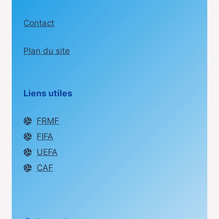
BUT
DANS
Contact
L’HISTOIRE
DE
LA
Plan du site
COUPE
DU
MONDE
?
Liens utiles
FRMF
FIFA
UEFA
CAF