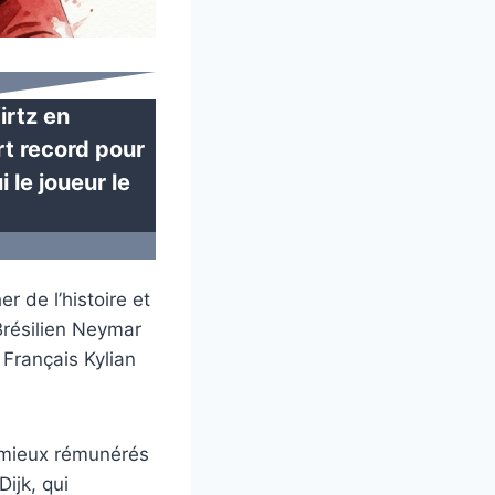
irtz en
t record pour
 le joueur le
r de l’histoire et
 Brésilien Neymar
 Français Kylian
s mieux rémunérés
ijk, qui