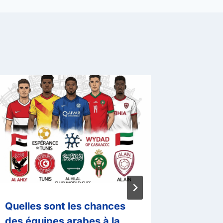
Quelles sont les chances
Hull Ci
des équipes arabes à la
Middle