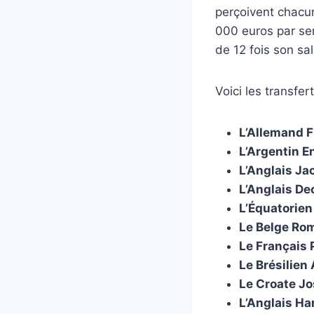
perçoivent chacu
000 euros par sem
de 12 fois son sa
Voici les transfer
L’Allemand F
L’Argentin 
L’Anglais Ja
L’Anglais De
L’Équatorie
Le Belge Ro
Le Français 
Le Brésilien
Le Croate Jo
L’Anglais Ha