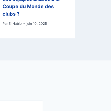
Coupe du Monde des
à la Pr
clubs ?
Par
El Habi
Par
El Habib
juin 10, 2025