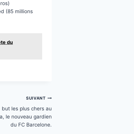
uros)
 (85 millions
ête du
SUIVANT
 but les plus chers au
a, le nouveau gardien
du FC Barcelone.