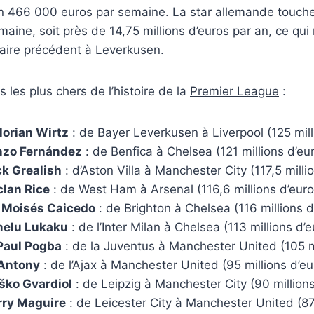
n 466 000 euros par semaine. La star allemande touche
aine, soit près de 14,75 millions d’euros par an, ce qui
laire précédent à Leverkusen.
ts les plus chers de l’histoire de la
Premier League
:
lorian Wirtz
: de Bayer Leverkusen à Liverpool (125 mill
Enzo Fernández
: de Benfica à Chelsea (121 millions d’eu
ck Grealish
: d’Aston Villa à Manchester City (117,5 milli
clan Rice
: de West Ham à Arsenal (116,6 millions d’euro
n Moisés Caicedo
: de Brighton à Chelsea (116 millions d
melu Lukaku
: de l’Inter Milan à Chelsea (113 millions d’e
Paul Pogba
: de la Juventus à Manchester United (105 mi
 Antony
: de l’Ajax à Manchester United (95 millions d’eu
ško Gvardiol
: de Leipzig à Manchester City (90 millions
rry Maguire
: de Leicester City à Manchester United (87 