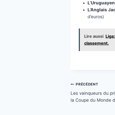
L’Uruguayen
L’Anglais J
d’euros)
Lire aussi
Liga
classement.
Navigation
PRÉCÉDENT
Les vainqueurs du pr
de
la Coupe du Monde d
l’article