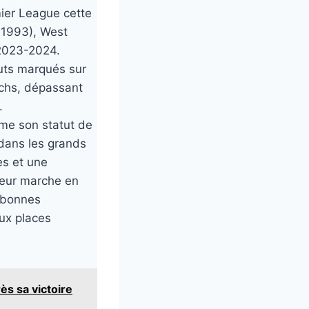
ier League cette
2-1993), West
 2023-2024.
buts marqués sur
tchs, dépassant
.
rme son statut de
 dans les grands
es et une
leur marche en
e bonnes
ux places
ès sa victoire