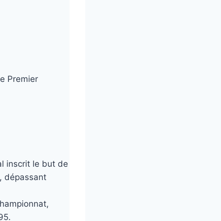
e Premier
 inscrit le but de
n, dépassant
 championnat,
95.