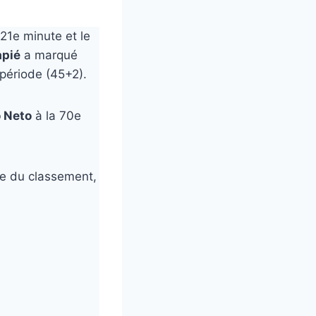
 21e minute et le
apié
a marqué
période (45+2).
 Neto
à la 70e
te du classement,