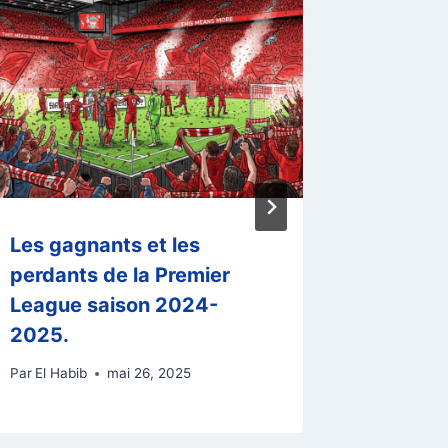
Les gagnants et les
Le Dern
perdants de la Premier
Titans 
League saison 2024-
un Ren
2025.
Histor
Par
El Habib
mai 26, 2025
Par
El Habi