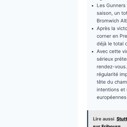
Les Gunners 
saison, un to
Bromwich Alb
Après la vict
corner en Pr
déjà le total
Avec cette vi
sérieux préte
rendez-vous. 
régularité i
tête du cham
intentions e
européennes à
Lire aussi
Stut
sur Fribourg