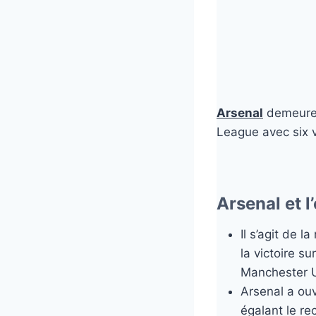
Arsenal
demeure 
League avec six v
Arsenal et l
Il s’agit de 
la victoire s
Manchester U
Arsenal a ouv
égalant le r