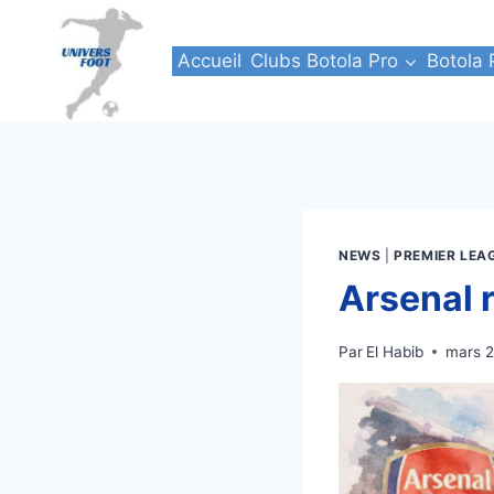
Aller
au
Accueil
Clubs Botola Pro
Botola 
contenu
NEWS
|
PREMIER LEA
Arsenal 
Par
El Habib
mars 2