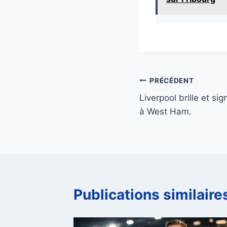
Navigation
PRÉCÉDENT
Liverpool brille et si
de
à West Ham.
l’article
Publications similaire