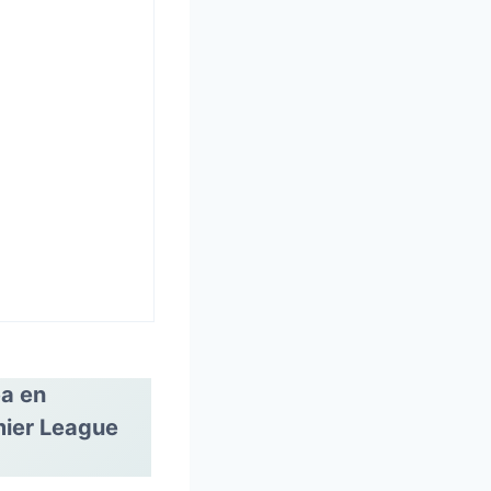
ea en
emier League