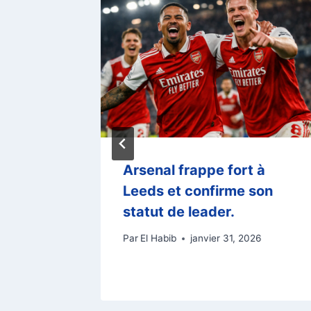
le : Les
Arsenal frappe fort à
 avant
Leeds et confirme son
ham.
statut de leader.
6
Par
El Habib
janvier 31, 2026