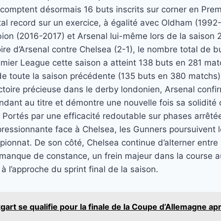
comptent désormais 16 buts inscrits sur corner en Prem
tal record sur un exercice, à égalité avec Oldham (199
ion (2016-2017) et Arsenal lui-même lors de la saison
oire d’Arsenal contre Chelsea (2-1), le nombre total de 
emier League cette saison a atteint 138 buts en 281 ma
 de toute la saison précédente (135 buts en 380 matchs)
ctoire précieuse dans le derby londonien, Arsenal confi
ndant au titre et démontre une nouvelle fois sa solidité
Portés par une efficacité redoutable sur phases arrêté
mpressionnante face à Chelsea, les Gunners poursuivent 
pionnat. De son côté, Chelsea continue d’alterner entr
t manque de constance, un frein majeur dans la course a
 l’approche du sprint final de la saison.
tgart se qualifie pour la finale de la Coupe d’Allemagne apr