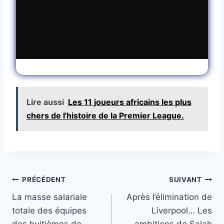
Lire aussi
Les 11 joueurs africains les plus
chers de l'histoire de la Premier League.
Navigation
PRÉCÉDENT
SUIVANT
La masse salariale
Après l’élimination de
de
totale des équipes
Liverpool… Les
des huitièmes de
ambitions de Salah