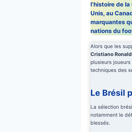
l’histoire de la
Unis, au Cana
marquantes qui
nations du foot
Alors que les sup
Cristiano Ronal
plusieurs joueurs
techniques des s
Le Brésil 
La sélection brés
notamment le dé
blessés.