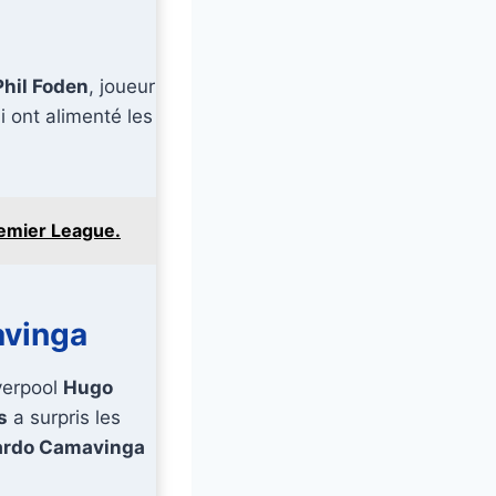
Phil Foden
, joueur
i ont alimenté les
remier League.
avinga
iverpool
Hugo
s
a surpris les
ardo Camavinga