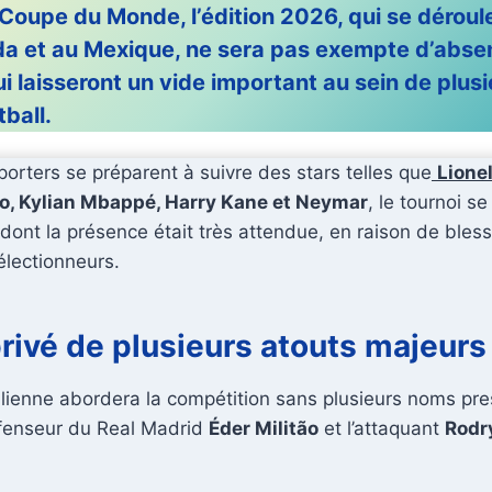
Coupe du Monde, l’édition 2026
, qui se déroul
da et au Mexique, ne sera pas exempte d’abs
 laisseront un vide important au sein de plus
ball.
porters se préparent à suivre des stars telles que
Lione
do, Kylian Mbappé, Harry Kane et Neymar
, le tournoi s
 dont la présence était très attendue, en raison de bles
électionneurs.
privé de plusieurs atouts majeurs
ilienne abordera la compétition sans plusieurs noms pre
fenseur du Real Madrid
Éder Militão
et l’attaquant
Rodr