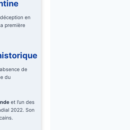
ntine
déception en
la première
historique
l’absence de
ue du
onde
et l’un des
dial 2022. Son
cains.