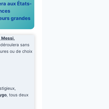
era aux États-
ences
ieurs grandes
l Messi
,
e déroulera sans
sures ou de choix
stigieux,
ygo
, tous deux