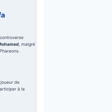
fa
 controverse
 Mohamed
, malgré
 Pharaons.
 joueur de
rticiper à la