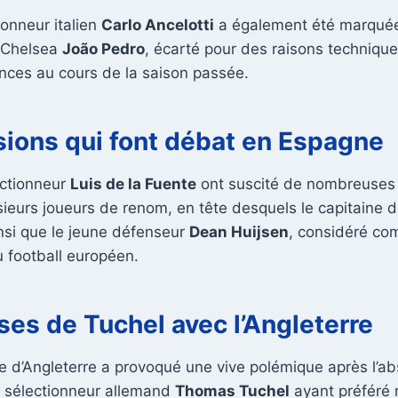
ionneur italien
Carlo Ancelotti
a également été marquée
e Chelsea
João Pedro
, écarté pour des raisons techniqu
ces au cours de la saison passée.
sions qui font débat en Espagne
ectionneur
Luis de la Fuente
ont suscité de nombreuses 
usieurs joueurs de renom, en tête desquels le capitaine 
insi que le jeune défenseur
Dean Huijsen
, considéré co
 football européen.
ses de Tuchel avec l’Angleterre
ipe d’Angleterre a provoqué une vive polémique après l’a
le sélectionneur allemand
Thomas Tuchel
ayant préféré 