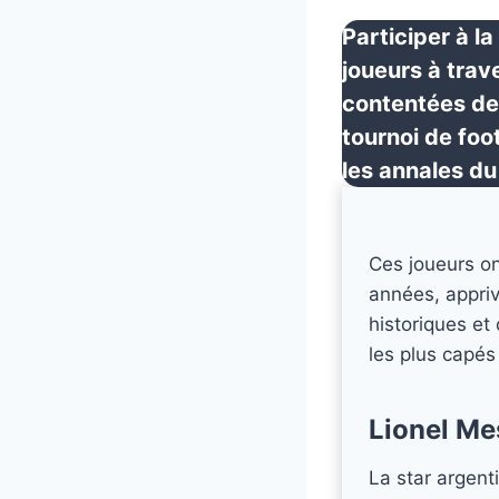
Participer à 
joueurs à trav
contentées de 
tournoi de foo
les annales du
Ces joueurs on
années, appriv
historiques et
les plus capés
Lionel Me
La star argent