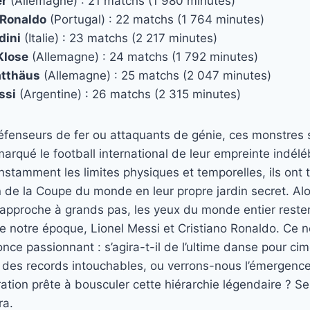
er
(Allemagne) : 21 matchs (1 980 minutes)
 Ronaldo
(Portugal) : 22 matchs (1 764 minutes)
dini
(Italie) : 23 matchs (2 217 minutes)
Klose
(Allemagne) : 24 matchs (1 792 minutes)
atthäus
(Allemagne) : 25 matchs (2 047 minutes)
ssi
(Argentine) : 26 matchs (2 315 minutes)
défenseurs de fer ou attaquants de génie, ces monstres 
marqué le football international de leur empreinte indélé
stamment les limites physiques et temporelles, ils ont
 de la Coupe du monde en leur propre jardin secret. Alo
pproche à grands pas, les yeux du monde entier restent
e notre époque, Lionel Messi et Cristiano Ronaldo. Ce 
once passionnant : s’agira-t-il de l’ultime danse pour ci
 des records intouchables, ou verrons-nous l’émergenc
ation prête à bousculer cette hiérarchie légendaire ? Se
ra.