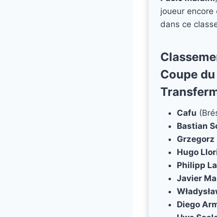
joueur encore 
dans ce classe
Classement
Coupe du 
Transferm
Cafu
(Brés
Bastian S
Grzegorz 
Hugo Llor
Philipp L
Javier M
Władysł
Diego Ar