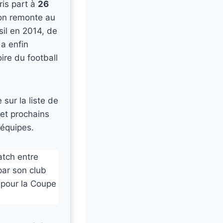
ris part à
26
ion remonte au
sil en 2014, de
 a enfin
ire du football
 sur la liste de
llet prochains
 équipes.
atch entre
 par son club
t pour la Coupe