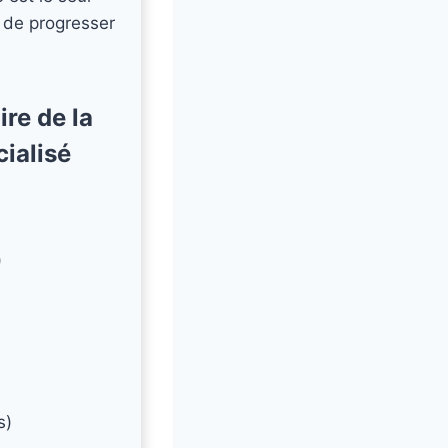
e de progresser
ire de la
ialisé
)
s)