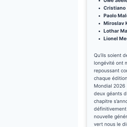
Uwe Seel
Cristiano
Paolo Mal
Miroslav 
Lothar M
Lionel Me
Qu’ils soient 
longévité ont 
repoussant con
chaque édition
Mondial 2026 a
deux géants d
chapitre s’ann
définitivement
nouvelle génér
vert nous le di