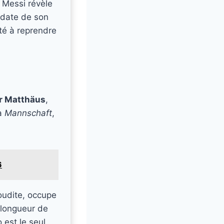
 Messi révèle
 date de son
té à reprendre
r Matthäus
,
la
Mannschaft
,
6
oudite, occupe
longueur de
 est le seul