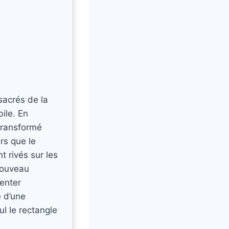
sacrés de la
bile. En
 transformé
rs que le
 rivés sur les
nouveau
menter
e d’une
ul le rectangle