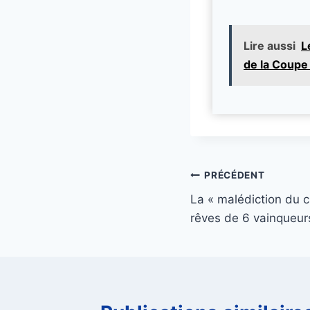
Lire aussi
L
de la Coupe 
Navigation
PRÉCÉDENT
La « malédiction du c
de
rêves de 6 vainqueu
l’article