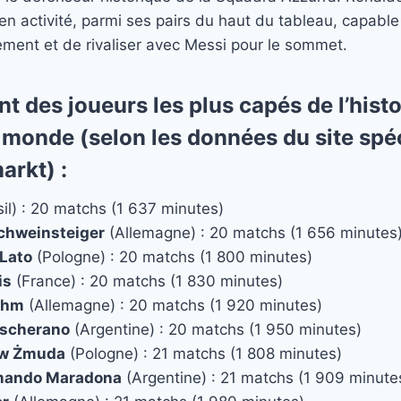
en activité, parmi ses pairs du haut du tableau, capabl
ment et de rivaliser avec Messi pour le sommet.
 des joueurs les plus capés de l’histo
monde (selon les données du site spéc
arkt
) :
il) : 20 matchs (1 637 minutes)
chweinsteiger
(Allemagne) : 20 matchs (1 656 minutes
Lato
(Pologne) : 20 matchs (1 800 minutes)
is
(France) : 20 matchs (1 830 minutes)
ahm
(Allemagne) : 20 matchs (1 920 minutes)
ascherano
(Argentine) : 20 matchs (1 950 minutes)
aw Żmuda
(Pologne) : 21 matchs (1 808 minutes)
mando Maradona
(Argentine) : 21 matchs (1 909 minute