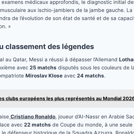
 examens médicaux approfondis, le diagnostic initial de
 musculaire aux ischio-jambiers de la jambe gauche. La
ndra de l’évolution de son état de santé et de sa capaci
on. »
du classement des légendes
l au Qatar, Messi a réussi à dépasser l’Allemand
Lotha
uxième avec
25 matchs
disputés sous les couleurs de 
compatriote
Miroslav Klose
avec
24 matchs
.
es clubs européens les plus représentés au Mondial 202
aise
Cristiano Ronaldo
, joueur d’Al-Nassr en Arabie Sa
place avec
22 matchs
de Coupe du monde, à une seule 
, le défenseur historique de la Squadra Azzurra. Ronaldo