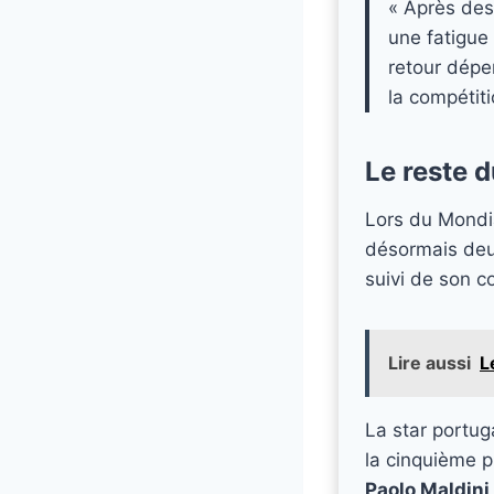
« Après des
une fatigue
retour dépe
la compétiti
Le reste 
Lors du Mondia
désormais de
suivi de son 
Lire aussi
L
La star portug
la cinquième 
Paolo Maldini