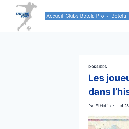
Aller
au
Accueil
Clubs Botola Pro
Botola 
contenu
DOSSIERS
Les joue
dans l’h
Par
El Habib
mai 28