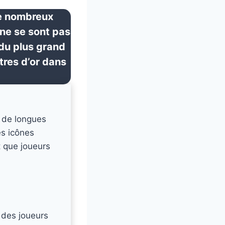
de nombreux
 ne se sont pas
 du plus grand
tres d’or dans
t de longues
es icônes
t que joueurs
e des joueurs