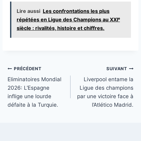
Lire aussi
Les confrontations les plus
répétées en Ligue des Champions au XXIᵉ
siècle : rivalités, histoire et chiffres.
Navigation
PRÉCÉDENT
SUIVANT
Eliminatoires Mondial
Liverpool entame la
de
2026: L’Espagne
Ligue des champions
l’article
inflige une lourde
par une victoire face à
défaite à la Turquie.
l’Atlético Madrid.