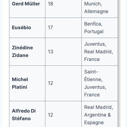
Gerd Müller
18
Munich,
Allemagne
Benfica,
Eusébio
17
Portugal
Juventus,
Zinédine
13
Real Madrid,
Zidane
France
Saint-
Michel
Étienne,
12
Platini
Juventus,
France
Real Madrid,
Alfredo Di
12
Argentine &
Stéfano
Espagne