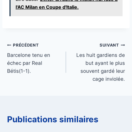
l'AC Milan en Coupe d'Italie.
Navigation
PRÉCÉDENT
SUIVANT
Barcelone tenu en
Les huit gardiens de
de
échec par Real
but ayant le plus
l’article
Bétis(1-1).
souvent gardé leur
cage inviolée.
Publications similaires