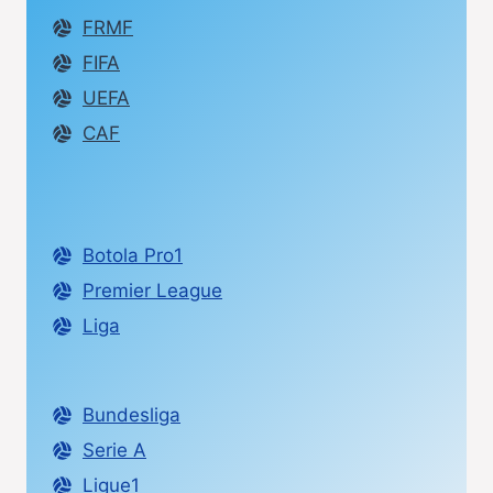
FRMF
FIFA
UEFA
CAF
Botola Pro1
Premier League
Liga
Bundesliga
Serie A
Ligue1