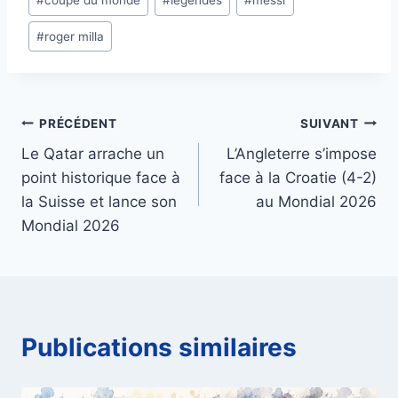
#
coupe du monde
#
legendes
#
messi
de
#
roger milla
la
publication :
Navigation
PRÉCÉDENT
SUIVANT
Le Qatar arrache un
L’Angleterre s’impose
de
point historique face à
face à la Croatie (4-2)
l’article
la Suisse et lance son
au Mondial 2026
Mondial 2026
Publications similaires