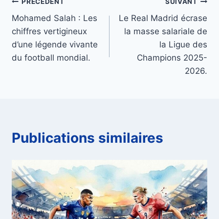
Navigation
PRÉCÉDENT
SUIVANT
Mohamed Salah : Les
Le Real Madrid écrase
de
chiffres vertigineux
la masse salariale de
l’article
d’une légende vivante
la Ligue des
du football mondial.
Champions 2025-
2026.
Publications similaires