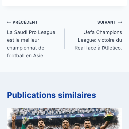
Navigation
PRÉCÉDENT
SUIVANT
La Saudi Pro League
Uefa Champions
de
est le meilleur
League: victoire du
l’article
championnat de
Real face à l’Atletico.
football en Asie.
Publications similaires