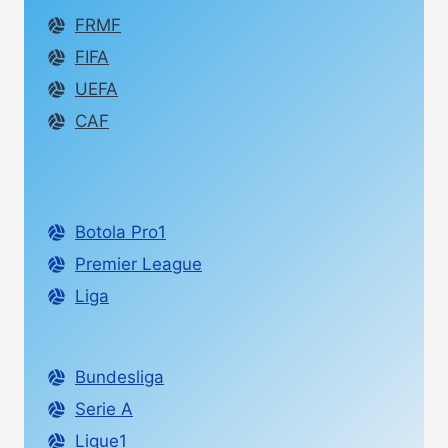
FRMF
FIFA
UEFA
CAF
Botola Pro1
Premier League
Liga
Bundesliga
Serie A
Ligue1