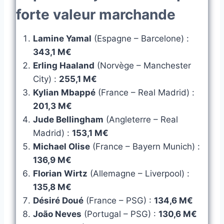
forte valeur marchande
Lamine Yamal
(Espagne – Barcelone) :
343,1 M€
Erling Haaland
(Norvège – Manchester
City) :
255,1 M€
Kylian Mbappé
(France – Real Madrid) :
201,3 M€
Jude Bellingham
(Angleterre – Real
Madrid) :
153,1 M€
Michael Olise
(France – Bayern Munich) :
136,9 M€
Florian Wirtz
(Allemagne – Liverpool) :
135,8 M€
Désiré Doué
(France – PSG) :
134,6 M€
João Neves
(Portugal – PSG) :
130,6 M€