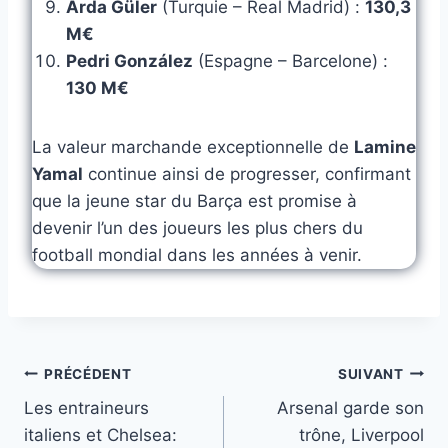
Arda Güler
(Turquie – Real Madrid) :
130,3
M€
Pedri González
(Espagne – Barcelone) :
130 M€
La valeur marchande exceptionnelle de
Lamine
Yamal
continue ainsi de progresser, confirmant
que la jeune star du Barça est promise à
devenir l’un des joueurs les plus chers du
football mondial dans les années à venir.
Navigation
PRÉCÉDENT
SUIVANT
Les entraineurs
Arsenal garde son
de
italiens et Chelsea:
trône, Liverpool