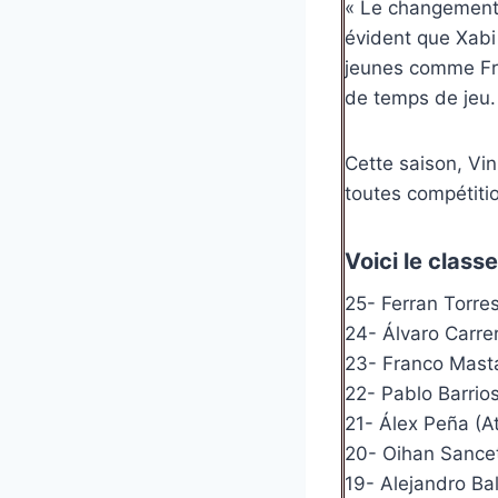
« Le changement 
évident que Xabi
jeunes comme Fra
de temps de jeu.
Cette saison, Vin
toutes compétiti
Voici le class
25- Ferran Torre
24- Álvaro Carre
23- Franco Masta
22- Pablo Barrios
21- Álex Peña (At
20- Oihan Sancet 
19- Alejandro Ba