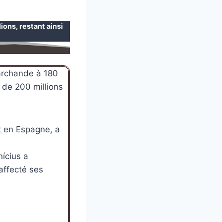
ons, restant ainsi
archande à 180
t de 200 millions
t
en Espagne, a
nícius a
affecté ses