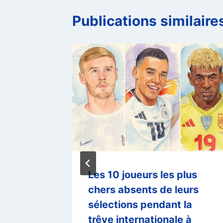
Publications similaire
ie pour
Les 10 joueurs les plus
e
chers absents de leurs
sa
sélections pendant la
g
trêve internationale à