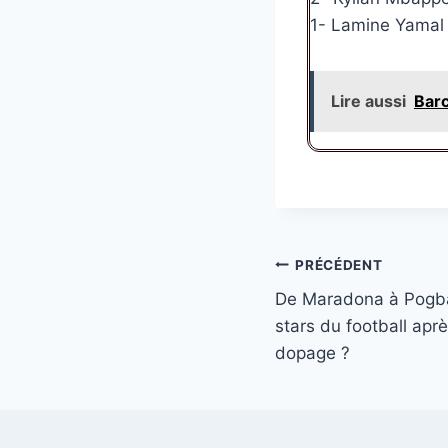
1- Lamine Yamal 
Lire aussi
Barc
Navigation
PRÉCÉDENT
De Maradona à Pogba :
de
stars du football apr
l’article
dopage ?