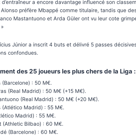
d’entraîneur a encore davantage influencé son classeme
 Alonso préfère Mbappé comme titulaire, tandis que des
nco Mastantuono et Arda Güler ont vu leur cote grimpe
 »
ícius Júnior a inscrit 4 buts et délivré 5 passes décisiv
ons confondues.
ement des 25 joueurs les plus chers de la
Liga
:
s (Barcelone) : 50 M€.
ras (Real Madrid) : 50 M€ (+15 M€).
ntuono (Real Madrid) : 50 M€ (+20 M€).
 (Atlético Madrid) : 55 M€.
lético Madrid) : 55 M€.
(Athletic Bilbao) : 60 M€.
ldé (Barcelone) : 60 M€.