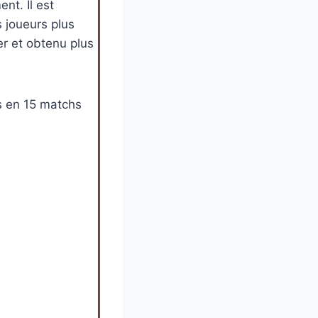
nt. Il est
 joueurs plus
r et obtenu plus
es en 15 matchs