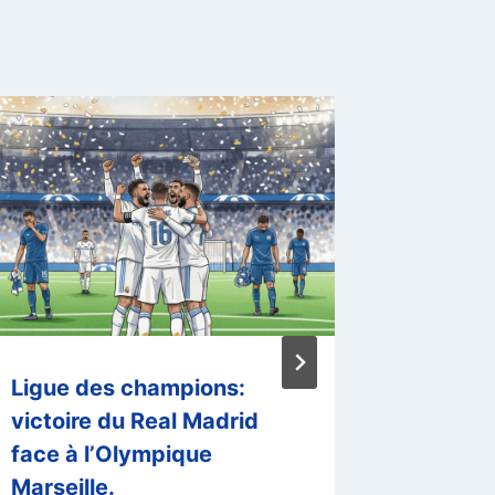
Ligue des champions:
Saudi P
victoire du Real Madrid
s’impos
face à l’Olympique
Par
El Habi
Marseille.