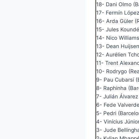
18- Dani Olmo (B
17- Fermín López
16- Arda Güler (
15- Jules Koundé
14- Nico Williams
13- Dean Huijsen
12- Aurélien Tch
11- Trent Alexan
10- Rodrygo (Rea
9- Pau Cubarsí (
8- Raphinha (Bar
7- Julián Álvarez
6- Fede Valverde
5- Pedri (Barcelo
4- Vinícius Júnio
3- Jude Bellingh
2- Kylian Mbappé