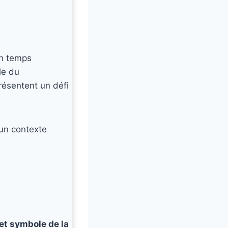
n temps
le du
résentent un défi
 un contexte
et symbole de la