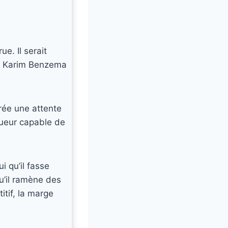
e. Il serait
e Karim Benzema
crée une attente
joueur capable de
i qu’il fasse
qu’il ramène des
tif, la marge