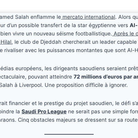
hamed Salah enflamme le
mercato international
. Alors q
our d’un possible transfert de la star égyptienne vers
Al-
 bien vivre un nouveau séisme footballistique.
Après le 
Hilal
, le club de Djeddah chercherait un leader capable
 de rivaliser avec les puissances montantes que sont Al-Hi
édias européens, les dirigeants saoudiens seraient prê
pectaculaire, pouvant atteindre
72 millions d’euros par a
Salah à Liverpool. Une proposition difficile à ignorer.
trait financier et le prestige du projet saoudien, le défi 
oindre la
Saudi Pro League
ne serait pas une simple for
raons. Cinq obstacles majeurs se dressent sur sa route