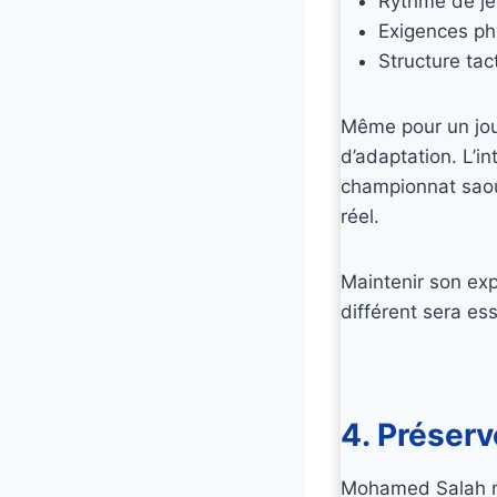
Rythme de jeu
Exigences ph
Structure tac
Même pour un jo
d’adaptation. L’i
championnat saoud
réel.
Maintenir son exp
différent sera ess
4. Préserv
Mohamed Salah n’e