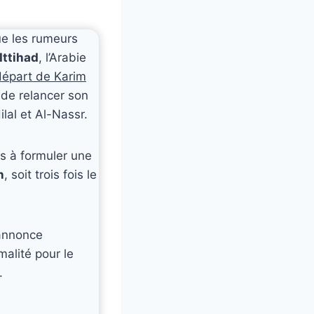
ue les rumeurs
Ittihad
, l’Arabie
départ de Karim
 de relancer son
lal et Al-Nassr.
ts à formuler une
n
, soit trois fois le
s’annonce
malité pour le
.