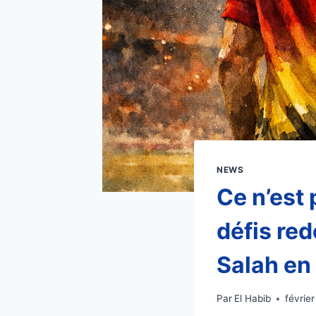
NEWS
Ce n’est
défis re
Salah en
Par
El Habib
février