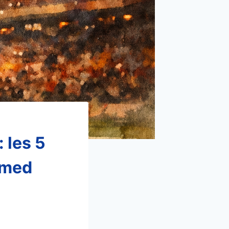
 les 5
amed