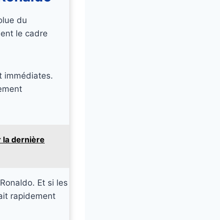
olue du
ent le cadre
t immédiates.
nement
 la dernière
Ronaldo. Et si les
ait rapidement