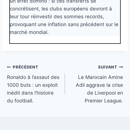
un effet domino : si ces transferts se
concrétisent, les clubs européens devront à
leur tour réinvestir des sommes records,
provoquant une inflation sans précédent sur le
marché mondial.
Navigation
PRÉCÉDENT
SUIVANT
Ronaldo à l’assaut des
Le Marocain Amine
de
1000 buts : un exploit
Adli aggrave la crise
l’article
inédit dans l’histoire
de Liverpool en
du football.
Premier League.