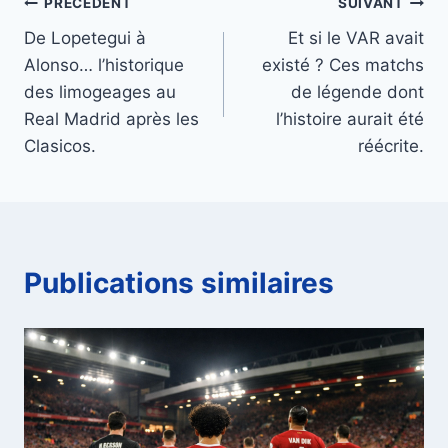
Navigation
PRÉCÉDENT
SUIVANT
De Lopetegui à
Et si le VAR avait
de
Alonso… l’historique
existé ? Ces matchs
l’article
des limogeages au
de légende dont
Real Madrid après les
l’histoire aurait été
Clasicos.
réécrite.
Publications similaires