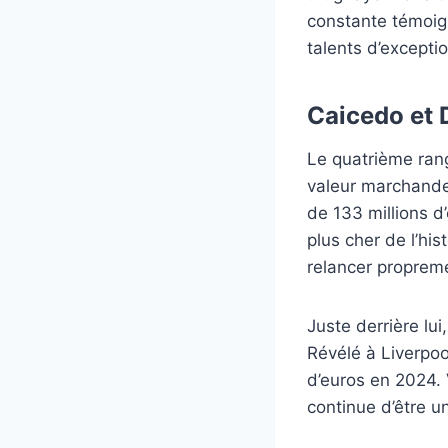
constante témoign
talents d’exceptio
Caicedo et D
Le quatrième rang
valeur marchande 
de 133 millions d
plus cher de l’hi
relancer propreme
Juste derrière lu
Révélé à Liverpool
d’euros en 2024. 
continue d’être u