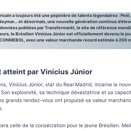
icain a toujours été une pépinière de talents légendaires : Pelé
Neymar… et désormais, une nouvelle génération continue d’éleve
 données publiées par
Transfermarkt
, le site de référence mond
eurs, le Brésilien Vinícius Júnior est officiellement devenu le jo
ne CONMEBOL, avec une valeur marchande record estimée à 200 mi
atteint par Vinícius Júnior
s, Vinícius Júnior, star du Real Madrid, incarne la nouv
. Son explosivité, sa technique dévastatrice et sa capacit
les grands rendez-vous ont propulsé sa valeur marchan
s.
ra celle de la consécration pour le jeune Brésilien. Meil