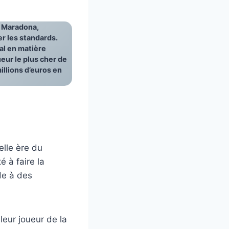
, Maradona,
r les standards.
ial en matière
ueur le plus cher de
llions d’euros en
elle ère du
é à faire la
de à des
leur joueur de la