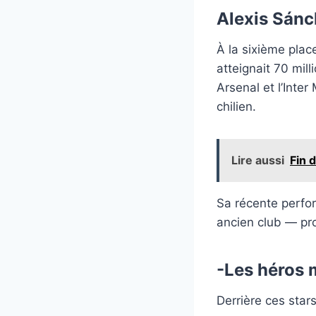
Alexis Sánc
À la sixième plac
atteignait 70 mill
Arsenal et l’Inte
chilien.
Lire aussi
Fin 
Sa récente perfor
ancien club — pro
-Les héros 
Derrière ces star