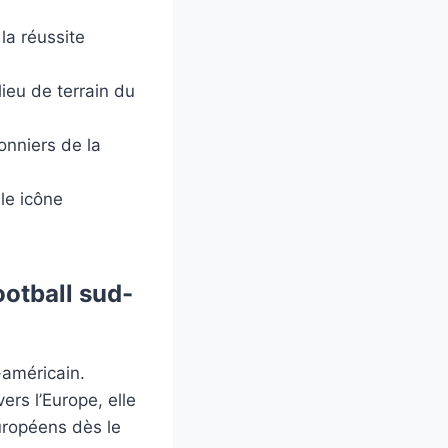
la réussite
lieu de terrain du
onniers de la
le icône
ootball sud-
-américain.
rs l’Europe, elle
uropéens dès le