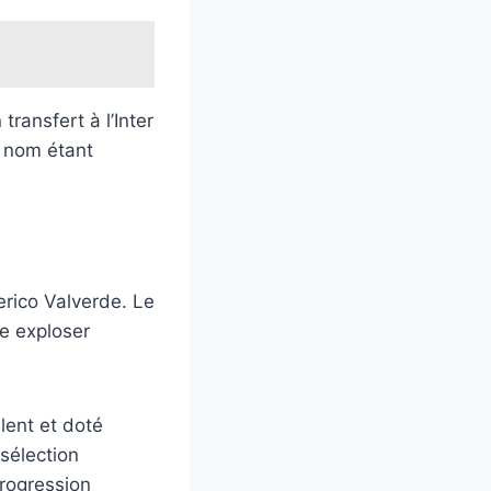
transfert à l’Inter
n nom étant
erico Valverde. Le
te exploser
lent et doté
sélection
progression