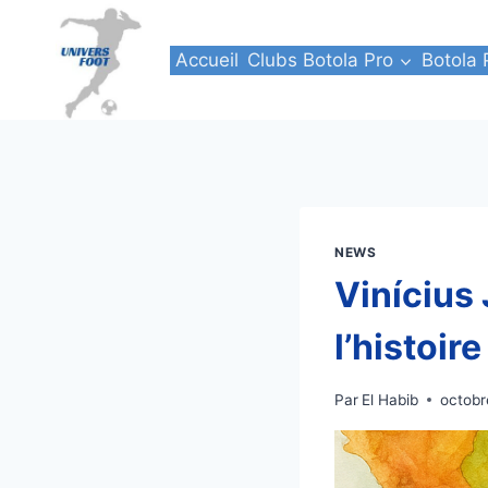
Aller
au
Accueil
Clubs Botola Pro
Botola 
contenu
NEWS
Vinícius 
l’histoir
Par
El Habib
octobr