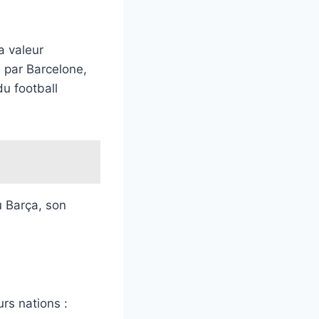
a valeur
é par Barcelone,
du football
u Barça, son
rs nations :