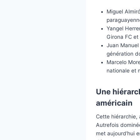
Miguel Almiró
paraguayenne
Yangel Herrer
Girona FC et
Juan Manuel V
génération d
Marcelo Moren
nationale et 
Une hiérarc
américain
Cette hiérarchie,
Autrefois dominée
met aujourd’hui 