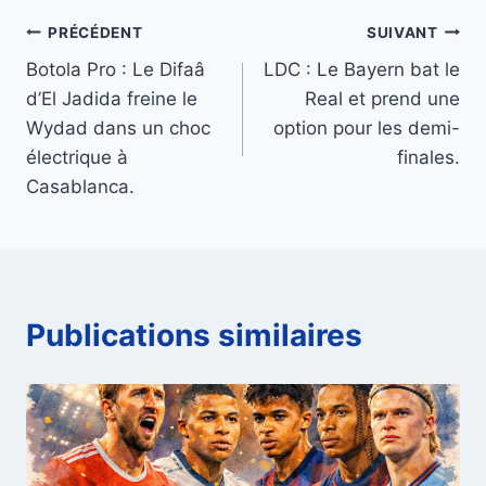
Navigation
PRÉCÉDENT
SUIVANT
Botola Pro : Le Difaâ
LDC : Le Bayern bat le
de
d’El Jadida freine le
Real et prend une
l’article
Wydad dans un choc
option pour les demi-
électrique à
finales.
Casablanca.
Publications similaires