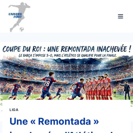
Aller
au
contenu
LIGA
Une « Remontada »