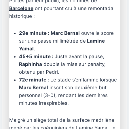
Portés par leur public, les hommes de
Barcelone
ont pourtant cru à une remontada
historique :
29e minute :
Marc Bernal
ouvre le score
sur une passe millimétrée de
Lamine
Yamal
.
45+5 minute :
Juste avant la pause,
Raphinha
double la mise sur penalty,
obtenu par Pedri.
72e minute :
Le stade s’enflamme lorsque
Marc Bernal
inscrit son deuxième but
personnel (3-0), rendant les dernières
minutes irrespirables.
Malgré un siège total de la surface madrilène
mené par les coéquipiers de Lamine Yamal, le