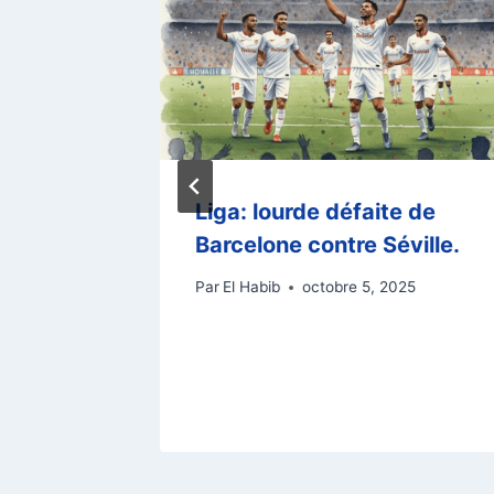
 7
Liga: lourde défaite de
ah
Barcelone contre Séville.
-2) en
Par
El Habib
octobre 5, 2025
6