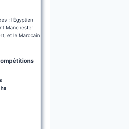
es : l’Égyptien
int Manchester
rt, et le Marocain
compétitions
s
chs