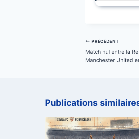
Navigation
PRÉCÉDENT
Match nul entre la Re
de
Manchester United en
l’article
Publications similaire