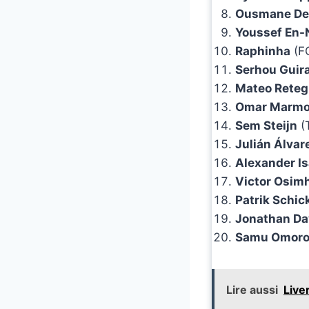
Ousmane De
Youssef En-
Raphinha
(FC
Serhou Guir
Mateo Reteg
Omar Marm
Sem Steijn
(
Julián Álvar
Alexander I
Victor Osim
Patrik Schic
Jonathan Da
Samu Omoro
Lire aussi
Live