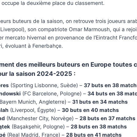
i occupe la deuxième place du classement.
eurs buteurs de la saison, on retrouve trois joueurs arab
iverpool), son compatriote Omar Marmoush, qui a rejo
ier mercato hivernal en provenance de l’Eintracht Francfo
i, évoluant à Fenerbahçe.
ement des meilleurs buteurs en Europe toutes 
ur la saison 2024-2025 :
eres
(Sporting Lisbonne, Suède) –
37 buts en 38 match
ndowski
(FC Barcelone, Pologne) –
34 buts en 38 mat
Bayern Munich, Angleterre) –
31 buts en 34 matchs
lah
(Liverpool, Égypte) –
30 buts en 40 matchs
nd
(Manchester City, Norvège) –
28 buts en 37 matchs
ątek
(Başakşehir, Pologne) –
28 buts en 38 matchs
pé
(Real Madrid, France) –
28 buts en 41 matchs