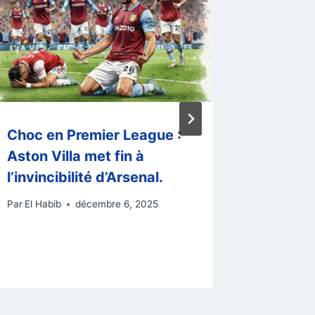
Choc en Premier League :
L’Inter
Aston Villa met fin à
se quali
l’invincibilité d’Arsenal.
de la C
Par
El Habib
décembre 6, 2025
Par
El Habi