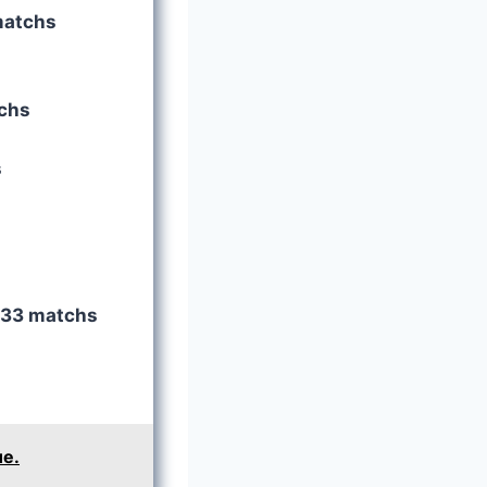
matchs
tchs
s
 33 matchs
ue.