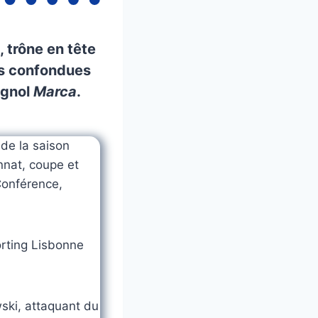
 trône en tête
ns confondues
agnol
Marca
.
de la saison
nnat, coupe et
Conférence,
orting Lisbonne
ski, attaquant du