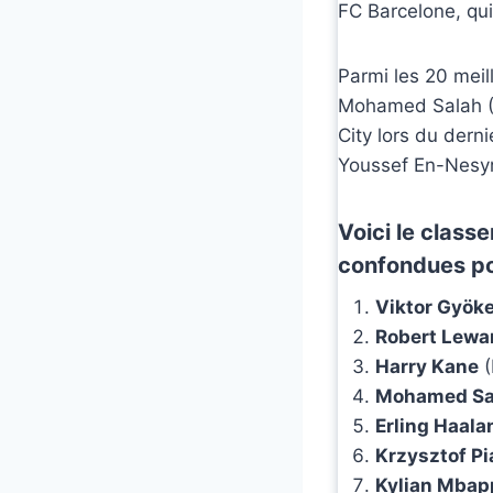
FC Barcelone, qu
Parmi les 20 meill
Mohamed Salah (L
City lors du dern
Youssef En-Nesyr
Voici le class
confondues po
Viktor Gyök
Robert Lewa
Harry Kane
(
Mohamed Sa
Erling Haala
Krzysztof Pi
Kylian Mbap