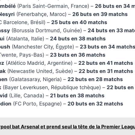
mbélé
(Paris Saint-Germain, France) –
26 buts en 34 
Nesyri
(Fenerbahçe, Maroc) –
26 buts en 39 matchs
 Barcelone, Brésil) –
25 buts en 40 matchs
assy
(Borussia Dortmund, Guinée) –
24 buts en 33 ma
ui
(Atalanta, Italie) –
24 buts en 38 matchs
oush
(Manchester City, Égypte) –
23 buts en 34 match
Twente, Pays-Bas) –
23 buts en 36 matchs
ez
(Atlético Madrid, Argentine) –
22 buts en 41 matchs
sak
(Newcastle United, Suède) –
22 buts en 31 matchs
hen
(Galatasaray, Nigeria) –
22 buts en 28 matchs
k
(Bayer Leverkusen, République tchèque) –
22 buts en
vid
(Lille, Canada) –
21 buts en 38 matchs
dion
(FC Porto, Espagne) –
20 buts en 32 matchs
rpool bat Arsenal et prend seul la tête de la Premier Leag