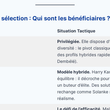
sélection : Qui sont les bénéficiaires 
Situation Tactique
Privilégiée.
Elle dispose d
diversité : le pivot classiq
des profils hybrides rapid
Dembélé).
Modèle hybride.
Harry Kan
équilibre : il décroche pou
un buteur d’élite. Des solu
rechange comme Solanke r
réalisme.
Le défi de l’efficacité.
Malg