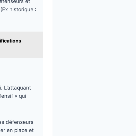
défenseurs et
(Ex historique :
fications
i. L’attaquant
ensif » qui
les défenseurs
ter en place et