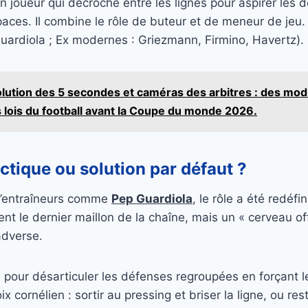
 joueur qui décroche entre les lignes pour aspirer les 
aces. Il combine le rôle de buteur et de meneur de jeu. 
uardiola ; Ex modernes : Griezmann, Firmino, Havertz).
lution des 5 secondes et caméras des arbitres : des modi
 lois du football avant la Coupe du monde 2026.
ctique ou solution par défaut ?
 d’entraîneurs comme
Pep Guardiola
, le rôle a été redéfin
ent le dernier maillon de la chaîne, mais un « cerveau off
adverse.
 pour désarticuler les défenses regroupées en forçant 
x cornélien : sortir au pressing et briser la ligne, ou res