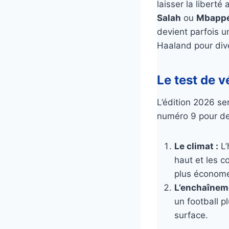
laisser la libert
Salah
ou
Mbapp
devient parfois u
Haaland pour dive
Le test de v
L’édition 2026 se
numéro 9 pour de
Le climat :
L’
haut et les c
plus économe 
L’enchaînem
un football p
surface.