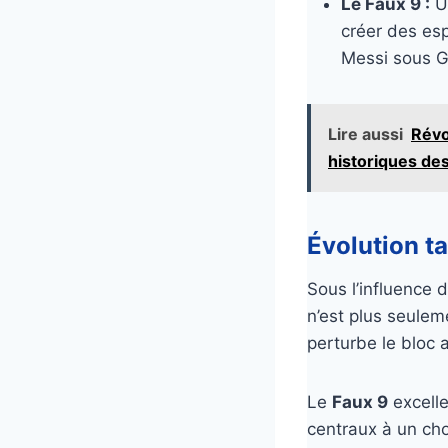
Le Faux 9 :
Un
créer des esp
Messi sous G
Lire aussi
Révo
historiques des
Évolution ta
Sous l’influence
n’est plus seulem
perturbe le bloc 
Le
Faux 9
excelle
centraux à un choi