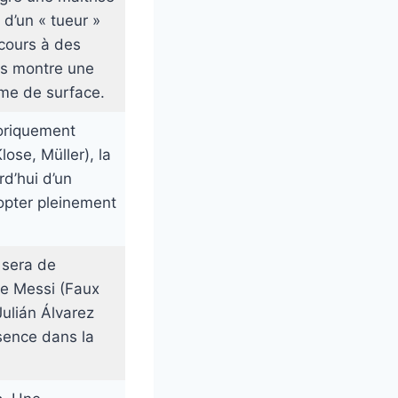
 d’un « tueur »
ecours à des
as montre une
sme de surface.
oriquement
ose, Müller), la
d’hui d’un
dopter pleinement
 sera de
de Messi (Faux
Julián Álvarez
sence dans la