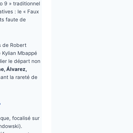
 9 » traditionnel
ives : le « Faux
nts faute de
 de Robert
e Kylian Mbappé
lier le départ non
e, Álvarez,
ant la rareté de
?
que, focalisé sur
andowski).