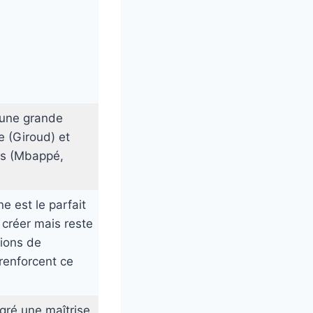
?
’une grande
ue (Giroud) et
es (Mbappé,
e est le parfait
r créer mais reste
tions de
enforcent ce
ré une maîtrise