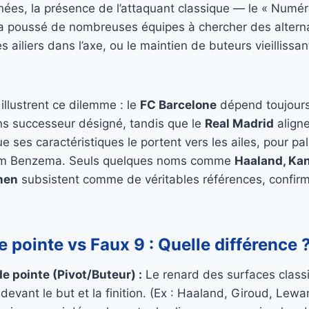
ées, la présence de l’attaquant classique — le « Numéro
a poussé de nombreuses équipes à chercher des alternat
 des ailiers dans l’axe, ou le maintien de buteurs vieillissa
illustrent ce dilemme : le
FC Barcelone
dépend toujours
 successeur désigné, tandis que le
Real Madrid
align
e ses caractéristiques le portent vers les ailes, pour pal
im Benzema. Seuls quelques noms comme
Haaland, Kan
hen
subsistent comme de véritables références, confirm
 pointe vs Faux 9 : Quelle différence 
de pointe (Pivot/Buteur) :
Le renard des surfaces classi
devant le but et la finition. (Ex : Haaland, Giroud, Lew