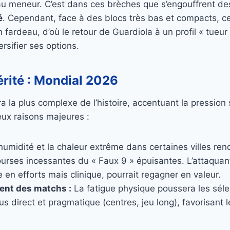
é au meneur. C’est dans ces brèches que s’engouffrent d
é
. Cependant, face à des blocs très bas et compacts, ce
n fardeau, d’où le retour de Guardiola à un profil « tue
rsifier ses options.
érité : Mondial 2026
ra la plus complexe de l’histoire, accentuant la pression 
ux raisons majeures :
humidité et la chaleur extrême dans certaines villes ren
ourses incessantes du « Faux 9 » épuisantes. L’attaquant
en efforts mais clinique, pourrait regagner en valeur.
ent des matchs :
La fatigue physique poussera les séle
lus direct et pragmatique (centres, jeu long), favorisant 